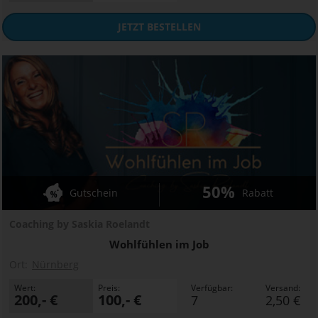
JETZT
BESTELLEN
50%
Gutschein
Rabatt
Coaching by Saskia Roelandt
Wohlfühlen im Job
Ort:
Nürnberg
Wert:
Preis:
Verfügbar:
Versand:
200,- €
100,- €
7
2,50 €