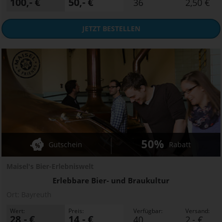
100,- €
50,- €
36
2,50 €
JETZT
BESTELLEN
50%
Gutschein
Rabatt
Maisel's Bier-Erlebniswelt
Erlebbare Bier- und Braukultur
Ort:
Bayreuth
Wert:
Preis:
Verfügbar:
Versand:
28,- €
14,- €
40
2,- €