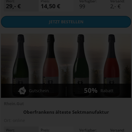
Wert:
Preis:
Verfügbar:
Versand:
29,- €
14,50 €
99
2,- €
JETZT
BESTELLEN
50%
Gutschein
Rabatt
Rhein.Gut
Oberfrankens älteste Sektmanufaktur
Ort:
online
Wert:
Preis:
Verfügbar:
Versand: