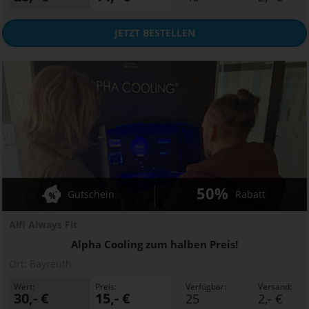
JETZT
BESTELLEN
50%
Gutschein
Rabatt
Alfi Always Fit
Alpha Cooling zum halben Preis!
Ort:
Bayreuth
Wert:
Preis:
Verfügbar:
Versand:
30,- €
15,- €
25
2,- €