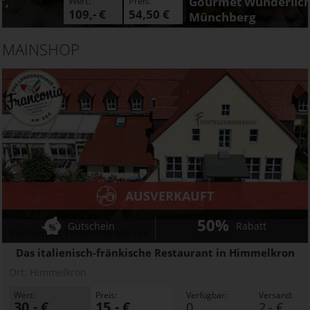
Gourmet Wunderlich,
Wert:
Preis:
40,- €
20,- €
Münchberg
MAINSHOP
AUSVERKAUFT
50%
Gutschein
Rabatt
Restaurant Franconia am See
Das italienisch-fränkische Restaurant in Himmelkron
Ort:
Himmelkron
Wert:
Preis:
Verfügbar:
Versand:
30,- €
15,- €
0
2,- €