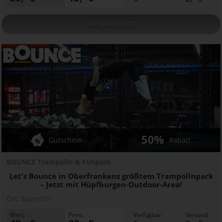
AUSVERKAUFT
50%
Gutschein
Rabatt
BOUNCE Trampolin & Funpark
Let's Bounce in Oberfrankens größtem Trampolinpark
– Jetzt mit Hüpfburgen-Outdoor-Area!
Ort:
Bayreuth
Wert:
Preis:
Verfügbar:
Versand: