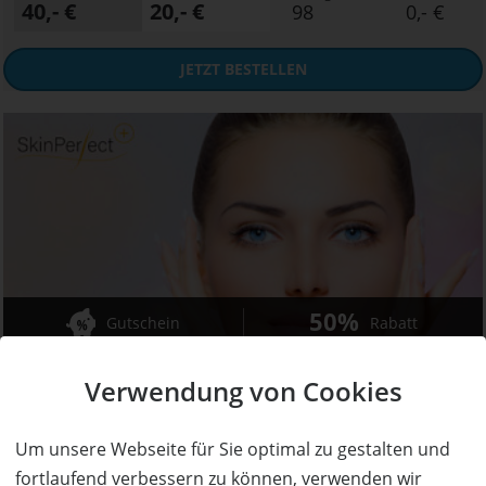
40,- €
20,- €
98
0,- €
JETZT
BESTELLEN
50%
Gutschein
Rabatt
SkinPerfect
Verwendung von Cookies
Kosmetikinstitut für strahlende Schönheit
Ort:
Bayreuth
Um unsere Webseite für Sie optimal zu gestalten und
Wert:
Preis:
Verfügbar:
Versand:
fortlaufend verbessern zu können, verwenden wir