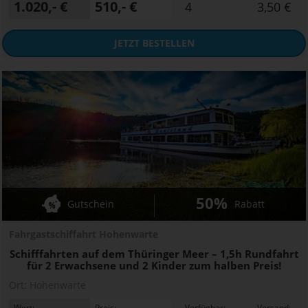
1.020,- €
510,- €
4
3,50 €
JETZT
BESTELLEN
50%
Gutschein
Rabatt
Fahrgastschiffahrt Hohenwarte
Schifffahrten auf dem Thüringer Meer – 1,5h Rundfahrt
für 2 Erwachsene und 2 Kinder zum halben Preis!
Ort:
Hohenwarte
Wert:
Preis:
Verfügbar:
Versand: