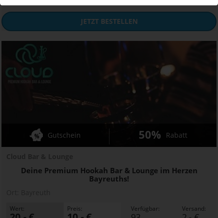
JETZT
BESTELLEN
50%
Gutschein
Rabatt
Cloud Bar & Lounge
Deine Premium Hookah Bar & Lounge im Herzen
Bayreuths!
Ort:
Bayreuth
Wert:
Preis:
Verfügbar:
Versand:
20,- €
10,- €
93
2,- €