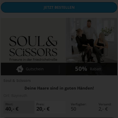
JETZT
BESTELLEN
50%
Gutschein
Rabatt
Soul & Scissors
Deine Haare sind in guten Händen!
Ort:
Bayreuth
Wert:
Preis:
Verfügbar:
Versand:
40,- €
20,- €
50
2,- €