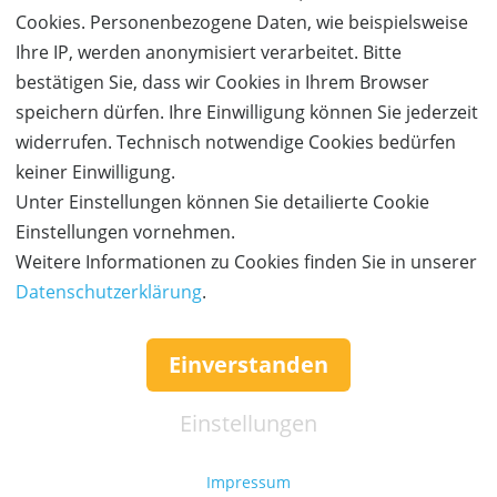
40,- €
20,- €
15
2,- €
Cookies. Personenbezogene Daten, wie beispielsweise
Ihre IP, werden anonymisiert verarbeitet. Bitte
JETZT
BESTELLEN
bestätigen Sie, dass wir Cookies in Ihrem Browser
speichern dürfen. Ihre Einwilligung können Sie jederzeit
widerrufen. Technisch notwendige Cookies bedürfen
keiner Einwilligung.
Unter Einstellungen können Sie detailierte Cookie
Einstellungen vornehmen.
Weitere Informationen zu Cookies finden Sie in unserer
Datenschutzerklärung
.
50%
Gutschein
Rabatt
Einverstanden
Neelia – Schmuck Bayreuth
Einzigartiger Silberschmuck
Einstellungen
Ort:
Bayreuth
Wert:
Preis:
Verfügbar:
Versand:
40,- €
20,- €
Impressum
26
2,- €