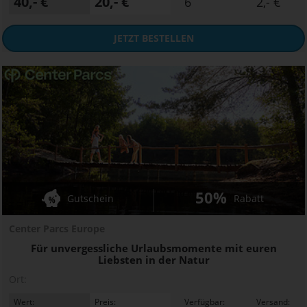
40,- €
20,- €
6
2,- €
JETZT
BESTELLEN
50%
Gutschein
Rabatt
Center Parcs Europe
Für unvergessliche Urlaubsmomente mit euren
Liebsten in der Natur
Ort:
Wert:
Preis:
Verfügbar:
Versand: