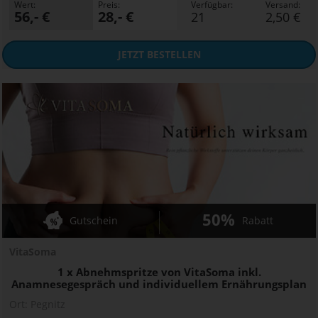
Wert:
Preis:
Verfügbar:
Versand:
56,- €
28,- €
21
2,50 €
JETZT
BESTELLEN
50%
Gutschein
Rabatt
VitaSoma
1 x Abnehmspritze von VitaSoma inkl.
Anamnesegespräch und individuellem Ernährungsplan
Ort:
Pegnitz