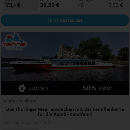
73,- €
36,50 €
42
2,50 €
JETZT
BESTELLEN
50%
Gutschein
Rabatt
Marina Saalburg
Das Thüringer Meer entdecken mit der Familienkarte
für die Kombi-Rundfahrt
Ort:
Saalburg-Ebersdorf