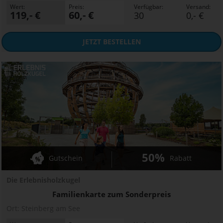
Wert:
Preis:
Verfügbar:
Versand:
119,- €
60,- €
30
0,- €
JETZT
BESTELLEN
50%
Gutschein
Rabatt
Die Erlebnisholzkugel
Familienkarte zum Sonderpreis
Ort:
Steinberg am See