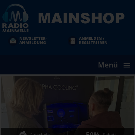
Direkt
zum
Inhalt
NEWSLETTER-
ANMELDEN /
ANMELDUNG
REGISTRIEREN
Menü
50%
Gutschein
Rabatt