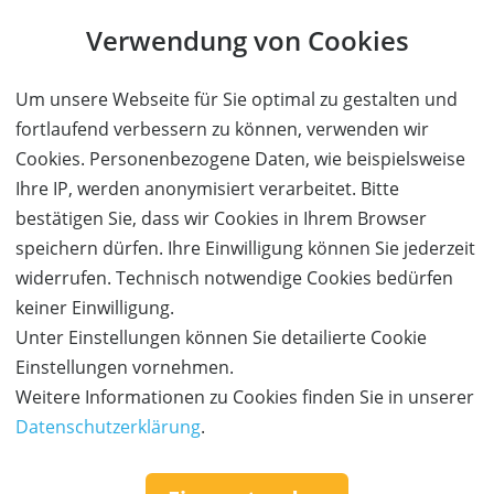
Verwendung von Cookies
Sie können bei uns einen Kauf auch ohne Kundenkonto
tätigen. Nach Abschluss des Kaufvorgangs haben Sie die
Um unsere Webseite für Sie optimal zu gestalten und
Möglichkeit, Ihre Daten in einem Kundenkonto speichern zu
fortlaufend verbessern zu können, verwenden wir
lassen.
Cookies. Personenbezogene Daten, wie beispielsweise
Ihre IP, werden anonymisiert verarbeitet. Bitte
BESTELLUNG FORTSETZEN
bestätigen Sie, dass wir Cookies in Ihrem Browser
speichern dürfen. Ihre Einwilligung können Sie jederzeit
Kauf über bestehendes Kundenkonto
widerrufen. Technisch notwendige Cookies bedürfen
keiner Einwilligung.
Wenn Sie bereits ein Kundenkonto haben, können Sie sich
Unter Einstellungen können Sie detailierte Cookie
nachfolgend einloggen. Die Daten, die zur Bestellung nötig sind,
Einstellungen vornehmen.
werden dann automatisch aus Ihrem Kundenkonto
Weitere Informationen zu Cookies finden Sie in unserer
übernommen.
Datenschutzerklärung
.
ANMELDEN