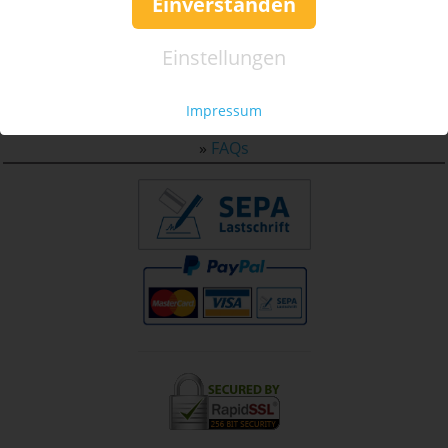
Einverstanden
Service & Hilfe
Einstellungen
Mo. - Fr. 09:00-16:00
Tel.: +49 (0)941 46 39 63 90
Impressum
»
info@coupon-future.de
»
FAQs