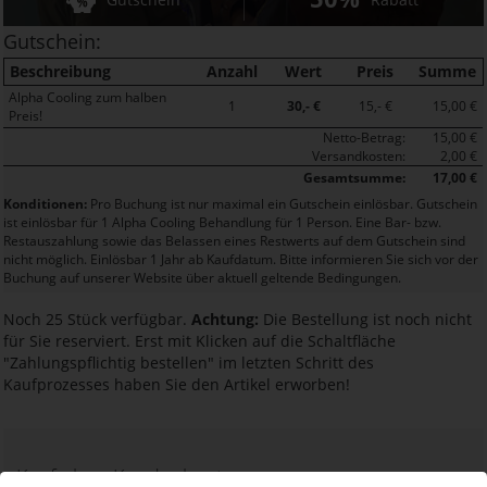
Gutschein:
Beschreibung
Anzahl
Wert
Preis
Summe
Alpha Cooling zum halben
1
30,- €
15,- €
15,00 €
Preis!
Netto-Betrag:
15,00 €
Versandkosten:
2,00 €
Gesamtsumme:
17,00 €
Konditionen:
Pro Buchung ist nur maximal ein Gutschein einlösbar. Gutschein
ist einlösbar für 1 Alpha Cooling Behandlung für 1 Person. Eine Bar- bzw.
Restauszahlung sowie das Belassen eines Restwerts auf dem Gutschein sind
nicht möglich. Einlösbar 1 Jahr ab Kaufdatum. Bitte informieren Sie sich vor der
Buchung auf unserer Website über aktuell geltende Bedingungen.
Noch 25 Stück verfügbar.
Achtung:
Die Bestellung ist noch nicht
für Sie reserviert. Erst mit Klicken auf die Schaltfläche
"Zahlungspflichtig bestellen" im letzten Schritt des
Kaufprozesses haben Sie den Artikel erworben!
Kauf ohne Kundenkonto