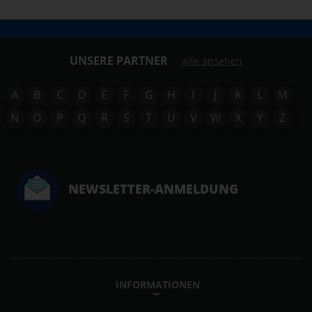
UNSERE PARTNER
Alle ansehen
A
B
C
D
E
F
G
H
I
J
K
L
M
N
O
P
Q
R
S
T
U
V
W
X
Y
Z
NEWSLETTER-ANMELDUNG
INFORMATIONEN