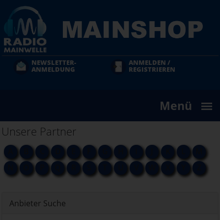
Direkt
zum
Inhalt
NEWSLETTER-
ANMELDEN /
ANMELDUNG
REGISTRIEREN
Menü
Unsere Partner
A
B
C
D
E
F
G
H
I
J
K
L
M
N
O
P
Q
R
S
T
U
V
W
X
Y
Z
Anbieter Suche