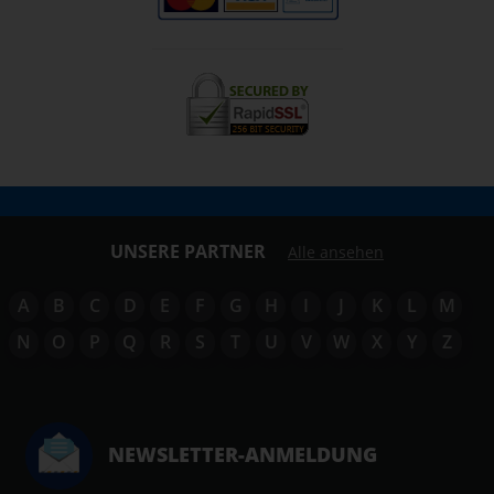
UNSERE PARTNER
Alle ansehen
A
B
C
D
E
F
G
H
I
J
K
L
M
N
O
P
Q
R
S
T
U
V
W
X
Y
Z
NEWSLETTER-ANMELDUNG