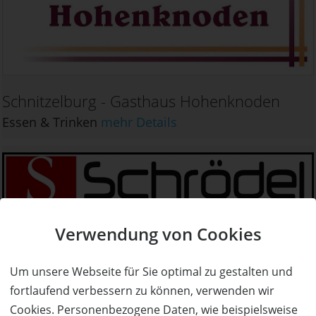
Schnitzelburg - Gasthaus Hohenknoden
Essen & Trinken
mehr Details
Verwendung von Cookies
Schrödel
Um unsere Webseite für Sie optimal zu gestalten und
Gesundheit & Beauty
mehr Details
fortlaufend verbessern zu können, verwenden wir
Cookies. Personenbezogene Daten, wie beispielsweise