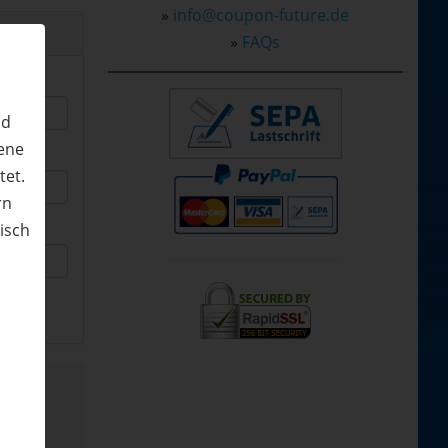
»
info@coupon-future.de
»
FAQs
nd
ene
tet.
rn
nisch
n