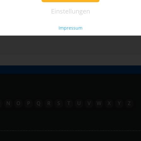
Einstellungen
ails
Impressum
M
N
O
P
Q
R
S
T
U
V
W
X
Y
Z