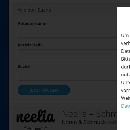
Anbieter Suche
Anbietername
Um 
ver
In Ort/Stadt
Date
Bitt
dürf
Suche
not
Unte
vor
JETZT SUCHEN
Wei
Dat
Neelia – Schmuc
Uhren & Schmuck
mehr Det