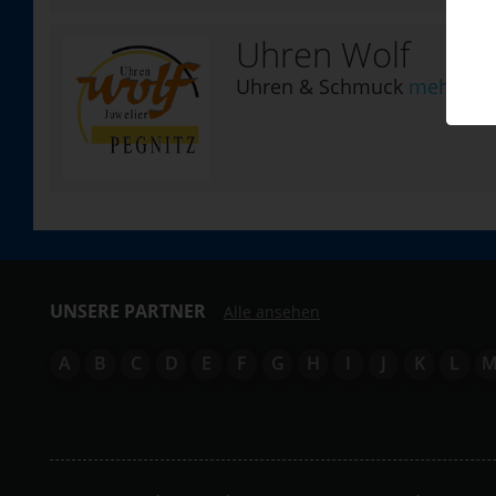
Uhren Wolf
Uhren & Schmuck
mehr Det
UNSERE PARTNER
Alle ansehen
A
B
C
D
E
F
G
H
I
J
K
L