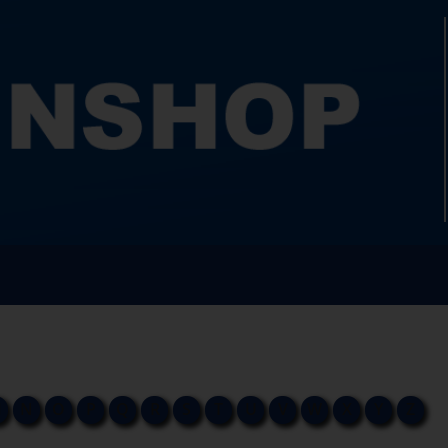
M
N
O
P
Q
R
S
T
U
V
W
X
Y
Z