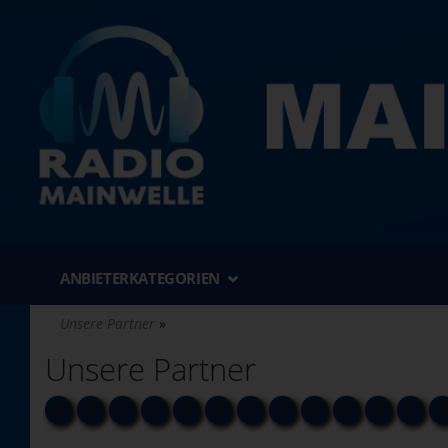
Direkt
zum
Inhalt
ANBIETERKATEGORIEN
Unsere Partner
Unsere Partner
A
B
C
D
E
F
G
H
I
J
K
L