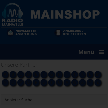
Direkt
zum
Inhalt
NEWSLETTER-
ANMELDEN /
ANMELDUNG
REGISTRIEREN
Menü
Unsere Partner
A
B
C
D
E
F
G
H
I
J
K
L
M
N
O
P
Q
R
S
T
U
V
W
X
Y
Z
Anbieter Suche