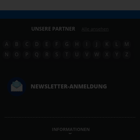
UNSERE PARTNER
Alle ansehen
A
B
C
D
E
F
G
H
I
J
K
L
M
N
O
P
Q
R
S
T
U
V
W
X
Y
Z
NEWSLETTER-ANMELDUNG
INFORMATIONEN