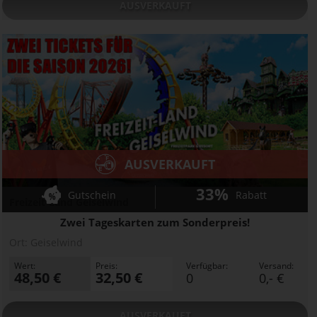
AUSVERKAUFT
AUSVERKAUFT
33%
Gutschein
Rabatt
Freizeit-Land Geiselwind
Zwei Tageskarten zum Sonderpreis!
Ort:
Geiselwind
Wert:
Preis:
Verfügbar:
Versand:
48,50 €
32,50 €
0
0,- €
AUSVERKAUFT