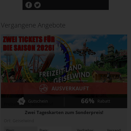
Vergangene Angebote
AUSVERKAUFT
66%
Gutschein
Rabatt
Freizeit-Land Geiselwind
Zwei Tageskarten zum Sonderpreis!
Ort:
Geiselwind
Wert:
Preis:
Verfügbar:
Versand: