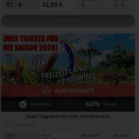
97,- €
32,50 €
0
0,- €
AUSVERKAUFT
AUSVERKAUFT
66%
Gutschein
Rabatt
Freizeit-Land Geiselwind
Zwei Tageskarten zum Sonderpreis!
Ort:
Geiselwind
Wert:
Preis:
Verfügbar:
Versand: