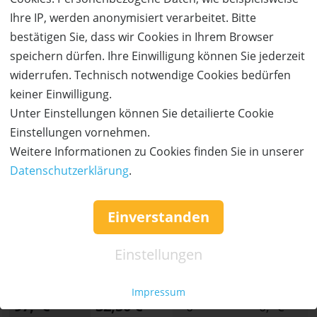
Ihre IP, werden anonymisiert verarbeitet. Bitte
AUSVERKAUFT
bestätigen Sie, dass wir Cookies in Ihrem Browser
speichern dürfen. Ihre Einwilligung können Sie jederzeit
widerrufen. Technisch notwendige Cookies bedürfen
keiner Einwilligung.
Unter Einstellungen können Sie detailierte Cookie
Einstellungen vornehmen.
Weitere Informationen zu Cookies finden Sie in unserer
Datenschutzerklärung
.
AUSVERKAUFT
Einverstanden
66%
Gutschein
Rabatt
Freizeit-Land Geiselwind
Zwei Tageskarten zum Sonderpreis!
Einstellungen
Ort:
Geiselwind
Impressum
Wert:
Preis:
Verfügbar:
Versand:
97,- €
32,50 €
0
0,- €