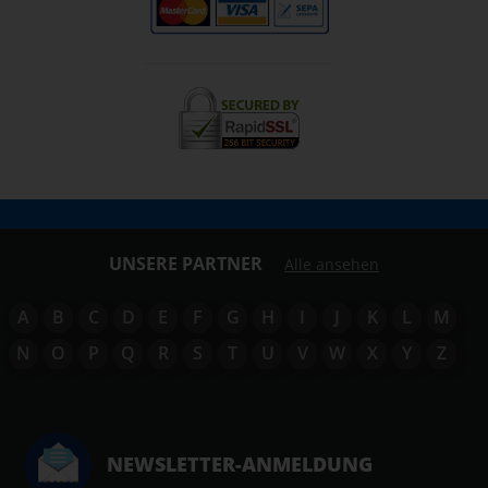
UNSERE PARTNER
Alle ansehen
A
B
C
D
E
F
G
H
I
J
K
L
M
N
O
P
Q
R
S
T
U
V
W
X
Y
Z
NEWSLETTER-ANMELDUNG