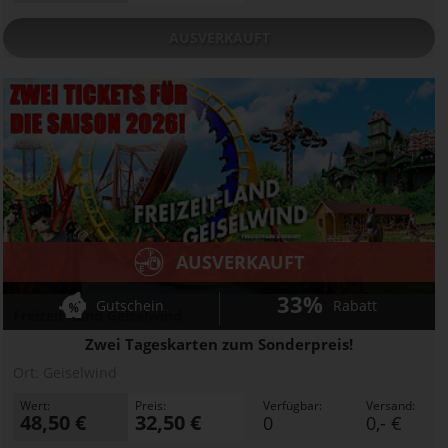
AUSVERKAUFT
AUSVERKAUFT
33%
Gutschein
Rabatt
Freizeit-Land Geiselwind
Zwei Tageskarten zum Sonderpreis!
Ort:
Geiselwind
Wert:
Preis:
Verfügbar:
Versand:
48,50 €
32,50 €
0
0,- €