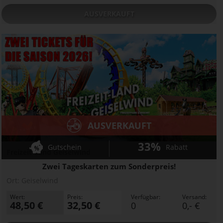
AUSVERKAUFT
AUSVERKAUFT
33%
Gutschein
Rabatt
Freizeit-Land Geiselwind
Zwei Tageskarten zum Sonderpreis!
Ort:
Geiselwind
Wert:
Preis:
Verfügbar:
Versand:
48,50 €
32,50 €
0
0,- €