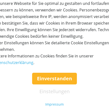
unsere Webseite für Sie optimal zu gestalten und fortlaufe
AUSVERKAUF
bessern zu können, verwenden wir Cookies. Personenbezog
n, wie beispielsweise Ihre IP, werden anonymisiert verarbei
Gutschein
e bestätigen Sie, dass wir Cookies in Ihrem Browser speiche
en. Ihre Einwilligung können Sie jederzeit widerrufen. Tech
wendige Cookies bedürfen keiner Einwilligung.
r Einstellungen können Sie detailierte Cookie Einstellunge
eiskategorie 1 für „Stars in Concert“ an einem Veranstaltun
nehmen.
lvesterveranstaltung) im Estrel Showtheater. Eine Bar- bzw.
tere Informationen zu Cookies finden Sie in unserer
ist untersagt. Nur einlösbar bis 31.07.2028.
enschutzerklärung
.
Einverstanden
Einstellungen
Shows von „Stars in Concert“ im Estrel Showtheater ihr Publi
Impressum
h ausgezeichneten Live-Shows bereits gesehen.