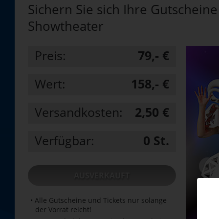
Sichern Sie sich Ihre Gutscheine
Showtheater
Preis:
79,- €
Wert:
158,- €
Versandkosten:
2,50 €
Verfügbar:
0
St.
AUSVERKAUFT
• Alle Gutscheine und Tickets nur solange
der Vorrat reicht!