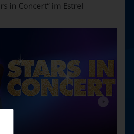
rs in Concert“ im Estrel
Next