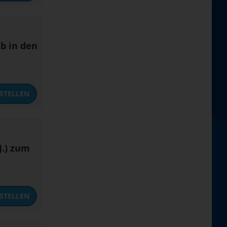
b in den
STELLEN
J.) zum
STELLEN