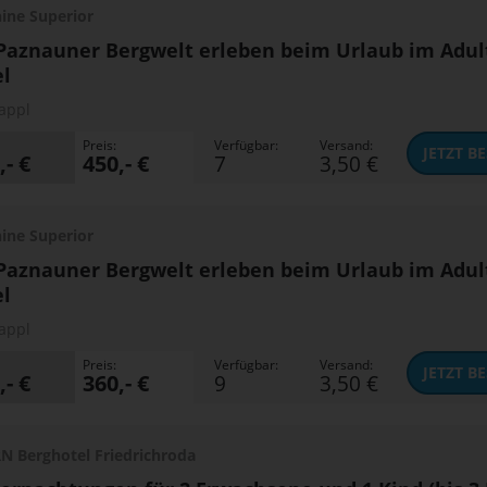
ine Superior
Paznauner Bergwelt erleben beim Urlaub im Adul
l
appl
Preis:
Verfügbar:
Versand:
JETZT
BE
,- €
450,- €
7
3,50 €
ine Superior
Paznauner Bergwelt erleben beim Urlaub im Adul
l
appl
Preis:
Verfügbar:
Versand:
JETZT
BE
,- €
360,- €
9
3,50 €
 Berghotel Friedrichroda