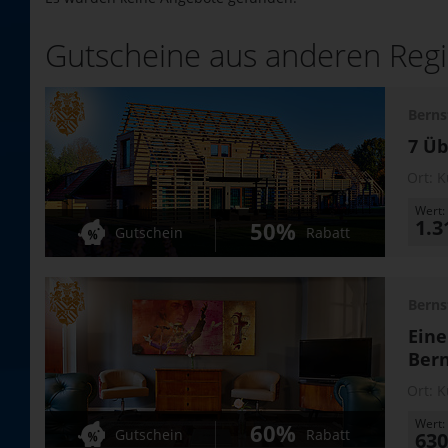
Gutscheine aus anderen Reg
Berns
7 Üb
Ort:
K
Wert:
1.3
50%
Gutschein
Rabatt
Berns
Eine
Bern
Ort:
K
Wert:
60%
Gutschein
Rabatt
630