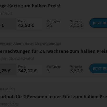
age-Karte zum halben Preis!
rankfurt
Preis:
Verfügbar:
Versand:
JETZT
BE
- €
42,50 €
25
2,50 €
Western Ahorn Hotel Oberwiesenthal
ernachtungen für 2 Erwachsene zum halben Preis
urort Oberwiesenthal
Preis:
Verfügbar:
Versand:
JETZT
BE
,25 €
342,12 €
3
3,50 €
ors Mühle
urlaub für 2 Personen in der Eifel zum halben Pre
isenschmitt