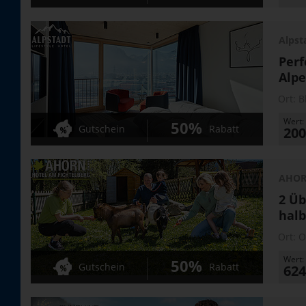
Alpst
Perf
Alp
Ort:
B
Wert:
50%
Gutschein
Rabatt
200
AHORN
2 Üb
halb
Ort:
O
Wert:
50%
Gutschein
Rabatt
624