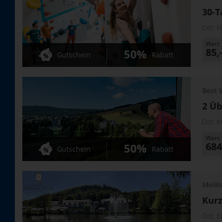
30-T
Ort:
F
Wert:
85,
50%
Gutschein
Rabatt
Best 
2 Üb
Ort:
K
Wert:
684
50%
Gutschein
Rabatt
Molit
Kurz
Ort:
E