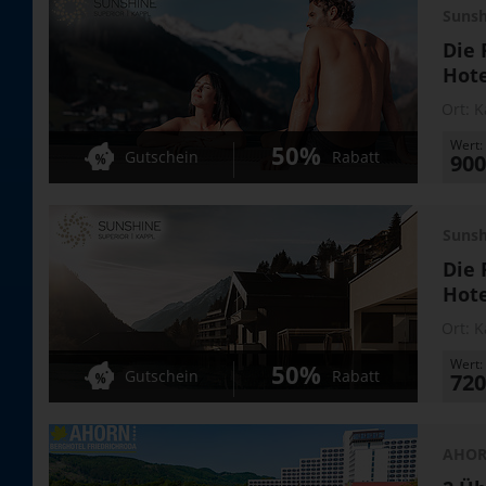
Sunsh
Die 
Hote
Ort:
K
Wert:
50%
Gutschein
Rabatt
900
Sunsh
Die 
Hote
Ort:
K
Wert:
50%
Gutschein
Rabatt
720
AHORN