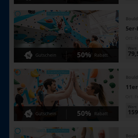
Bould
5er-
Ort:
F
Wert:
79,
50%
Gutschein
Rabatt
Bould
11er
Ort:
F
Wert:
159
50%
Gutschein
Rabatt
Bould