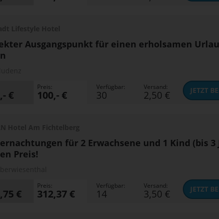
adt Lifestyle Hotel
ekter Ausgangspunkt für einen erholsamen Urlau
en
ludenz
Preis:
Verfügbar:
Versand:
JETZT
BE
,- €
100,- €
30
2,50 €
 Hotel Am Fichtelberg
ernachtungen für 2 Erwachsene und 1 Kind (bis 3 
en Preis!
berwiesenthal
Preis:
Verfügbar:
Versand:
JETZT
BE
,75 €
312,37 €
14
3,50 €