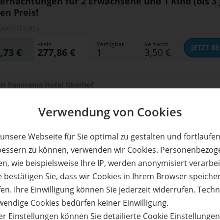
ernachtungen für 2 Erwachsene und 1 Kind (bis 3 
en Preis!
riedrichroda
Preis:
Verfügbar:
Versand:
JETZT
BE
,73 €
277,86 €
1
3,50 €
N Panorama Hotel Oberhof
ernachtungen für 2 Erwachsene und 1 Kind (bis 3 J
Verwendung von Cookies
berhof
Preis:
Verfügbar:
Versand:
JETZT
BE
unsere Webseite für Sie optimal zu gestalten und fortlaufe
,59 €
296,29 €
10
3,50 €
bessern zu können, verwenden wir Cookies. Personenbezog
n, wie beispielsweise Ihre IP, werden anonymisiert verarbei
e bestätigen Sie, dass wir Cookies in Ihrem Browser speiche
 Harz Hotel Braunlage
en. Ihre Einwilligung können Sie jederzeit widerrufen. Tech
ernachtungen für 2 Erwachsene und 1 Kind (bis 3 
wendige Cookies bedürfen keiner Einwilligung.
en Preis!
r Einstellungen können Sie detailierte Cookie Einstellunge